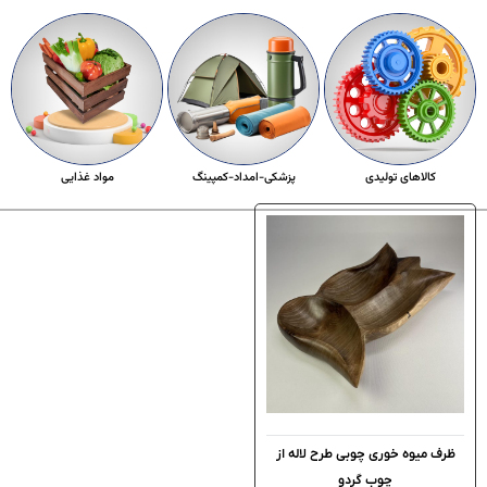
کالاهای تولیدی
پزشکی-امداد-کمپینگ
مواد غذایی
ظرف میوه خوری چوبی طرح لاله از
چوب گردو