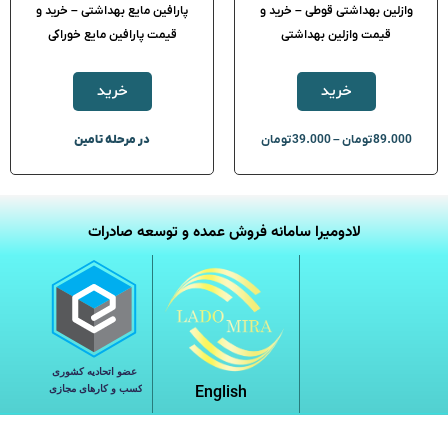
وازلین بهداشتی قوطی – خرید و
پارافین مایع بهداشتی – خرید و
قیمت وازلین بهداشتی
قیمت پارافین مایع خوراکی
خرید
خرید
89.000
تومان
–
39.000
تومان
در مرحله تامین
لادومیرا سامانه فروش عمده و توسعه صادرات
English
مجمع تولیدکنندگان ، بازرگانان و متخصصین بین المللی