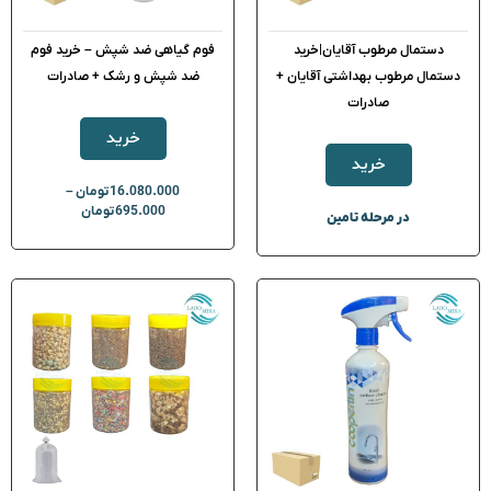
دستمال مرطوب آقایان|خرید
فوم گیاهی ضد شپش – خرید فوم
دستمال مرطوب بهداشتی آقایان +
ضد شپش و رشک + صادرات
صادرات
خرید
خرید
16.080.000
تومان
–
695.000
تومان
در مرحله تامین