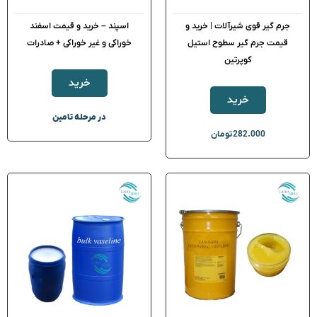
جرم گیر قوی شیرآلات | خرید و
اسپند – خرید و قیمت اسفند
قیمت جرم گیر سطوح استیل
خوراکی و غیر خوراکی + صادرات
کوپرتین
خرید
خرید
در مرحله تامین
282.000
تومان