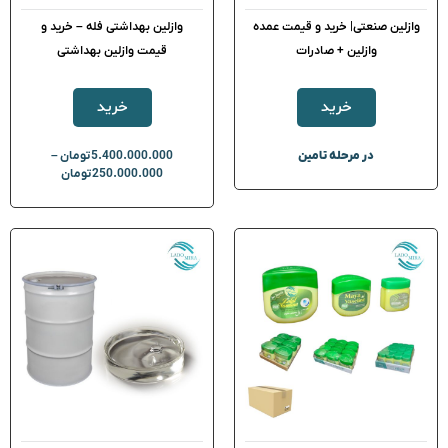
وازلین صنعتی| خرید و قیمت عمده
وازلین بهداشتی فله – خرید و
وازلین + صادرات
قیمت وازلین بهداشتی
خرید
خرید
در مرحله تامین
5.400.000.000
تومان
–
250.000.000
تومان