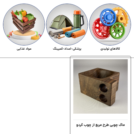
کالاهای تولیدی
پزشکی-امداد-کمپینگ
مواد غذایی
ماگ چوبی طرح مربع از چوب گردو