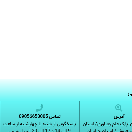
ی
آدرس
تماس 09056653005
پارک علم وفناوری/ استان
پاسخگویی از شنبه تا چهارشنبه از ساعت
تر فروش/ استان خراسان
9 الی 14 و 17 الی 20 ایمیل رسمی