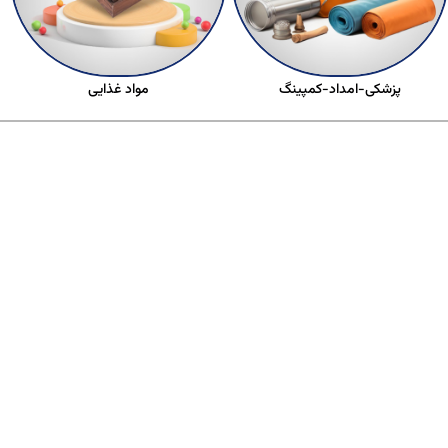
پزشکی-امداد-کمپینگ
مواد غذایی