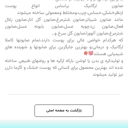
صابون ارگانیک براساس انواع پوست
ازنظرخشکی،حساس،چرب،ومختلط ومعمولی ساخته میشوند
مانند صابون شیباتر،صابون شترمرغ،صابون گل انار،صابون زغال
فعال،صابون زردچوبه عسل،صابون بابونه عسل،صابون
شترمرغ،صابون آلوورا،صابون گل سرخ و…
که هرکدام خواصی عالی برای پوست دارند،تمام صابونها کاملا
ارگانیک و درمانی،و بهترین جایگزین برای صابونها و شوینده های
شیمیایی هستند
و تولیدکره ی بدن یا لوشن بارکه ازکره ها و روغنهای طبیعی ساخته
شده اند بهترین محصول برای کسانی که پوست خشک و اگزما دارن
نیز تولید میشوند
بازگشت به صفحه اصلی