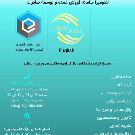
لادومیرا سامانه فروش عمده و توسعه صادرات
English
مجمع تولیدکنندگان ، بازرگانان و متخصصین بین المللی
صفحه اصلی
تماس 09056653005
فروشگاه
پاسخگویی از شنبه تا چهارشنبه از
ثبت درخواست
ساعت 9 الی 14 و 17 الی 20
ایمیل رسمی کنسرسیوم :
خدمات بازرگانی
info@ladomira.com
بازار معادن و طرح ها
تاجران و متخصصین
آدرس
نشریه تجاری
استان همدان-پارک علم وفناوری/
فعالیت ها و افتخارات
استان تهران - دفتر فروش/ استان