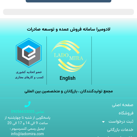
لادومیرا سامانه فروش عمده و توسعه صادرات
English
مجمع تولیدکنندگان ، بازرگانان و متخصصین بین المللی
صفحه اصلی
تماس 09056653005
فروشگاه
پاسخگویی از شنبه تا چهارشنبه از
ثبت درخواست
ساعت 9 الی 14 و 17 الی 20
ایمیل رسمی کنسرسیوم :
خدمات بازرگانی
info@ladomira.com