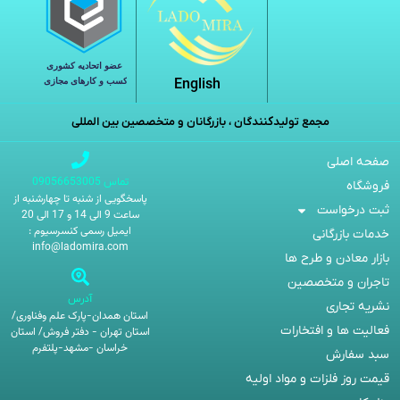
English
مجمع تولیدکنندگان ، بازرگانان و متخصصین بین المللی
فحه اصلی
تماس 09056653005
روشگاه
پاسخگویی از شنبه تا چهارشنبه از
بت درخواست
ساعت 9 الی 14 و 17 الی 20
ایمیل رسمی کنسرسیوم :
دمات بازرگانی
info@ladomira.com
ازار معادن و طرح ها
اجران و متخصصین
آدرس
شریه تجاری
استان همدان-پارک علم وفناوری/
عالیت ها و افتخارات
استان تهران - دفتر فروش/ استان
خراسان -مشهد-پلتفرم
بد سفارش
یمت روز فلزات و مواد اولیه